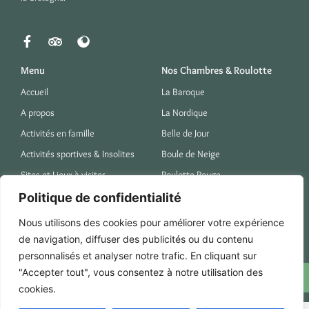
Menu
Nos Chambres & Roulotte
Accueil
La Baroque
A propos
La Nordique
Activités en famille
Belle de Jour
Activités sportives & Insolites
Boule de Neige
Sites et Lieux à visiter
Roulotte Rouge
Chouette il pleut
Politique de confidentialité
Nous utilisons des cookies pour améliorer votre expérience
Contact
de navigation, diffuser des publicités ou du contenu
32 Le Grand Villouet, 35120 Baguer-Pican
personnalisés et analyser notre trafic. En cliquant sur
coramille.kermalo@gmail.com
"Accepter tout", vous consentez à notre utilisation des
cookies.
06 24 87 00 28