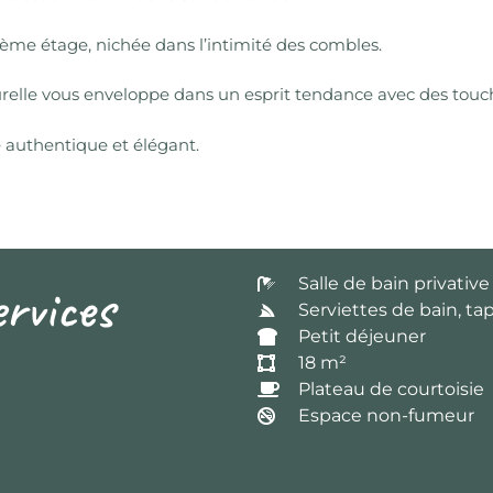
me étage, nichée dans l’intimité des combles.
relle vous enveloppe dans un esprit tendance avec des touch
e authentique et élégant.
Salle de bain privativ
rvices
Serviettes de bain, ta
Petit déjeuner
18 m²
Plateau de courtoisie
Espace non-fumeur