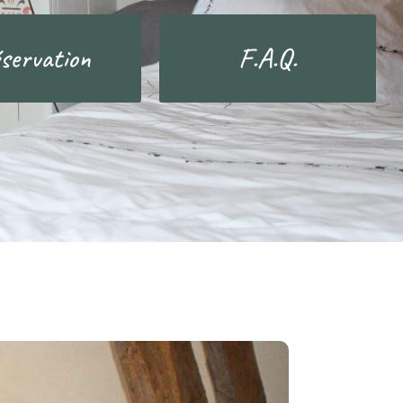
servation
F.A.Q.