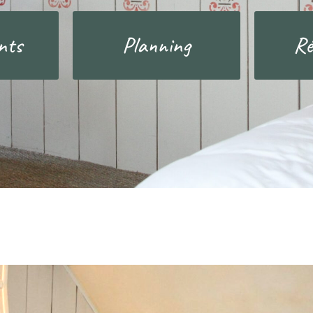
nts
Planning
Ré