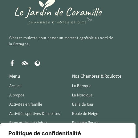
Gîtes et roulotte pour passer un moment agréable au nord de
la Bretagne.
Menu
Nos Chambres & Roulotte
Accueil
La Baroque
A propos
La Nordique
Activités en famille
Belle de Jour
Activités sportives & Insolites
Boule de Neige
Sites et Lieux à visiter
Roulotte Rouge
Chouette il pleut
Politique de confidentialité