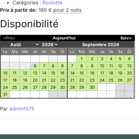
Catégories :
Roulotte
Prix à partir de:
180
€
pour 2 nuits
Disponibilité
<Préc
Aujourd'hui
Suiv>
Septembre 2026
Lu
Ma
Me
Je
Ve
Sa
Di
Lu
Ma
Me
Je
Ve
Sa
Di
1
2
1
2
3
4
5
6
3
4
5
6
7
8
9
7
8
9
10
11
12
13
10
11
12
13
14
15
16
14
15
16
17
18
19
20
17
18
19
20
21
22
23
21
22
23
24
25
26
27
24
25
26
27
28
29
30
28
29
30
31
Par
admin1575