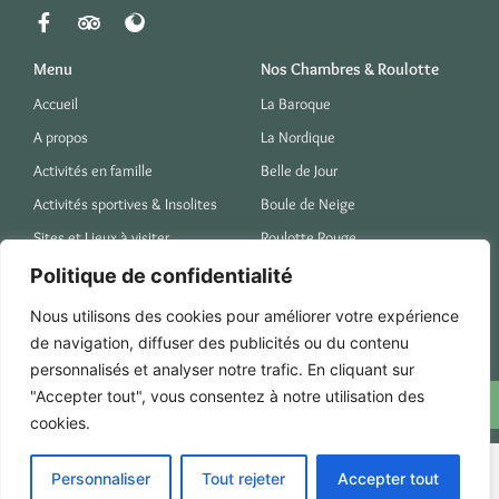
Menu
Nos Chambres & Roulotte
Accueil
La Baroque
A propos
La Nordique
Activités en famille
Belle de Jour
Activités sportives & Insolites
Boule de Neige
Sites et Lieux à visiter
Roulotte Rouge
Chouette il pleut
Politique de confidentialité
Nous utilisons des cookies pour améliorer votre expérience
Contact
de navigation, diffuser des publicités ou du contenu
32 Le Grand Villouet, 35120 Baguer-Pican
personnalisés et analyser notre trafic. En cliquant sur
coramille.kermalo@gmail.com
"Accepter tout", vous consentez à notre utilisation des
06 24 87 00 28
cookies.
© 2025 Collab’ avec ComDigitale
Personnaliser
Tout rejeter
Accepter tout