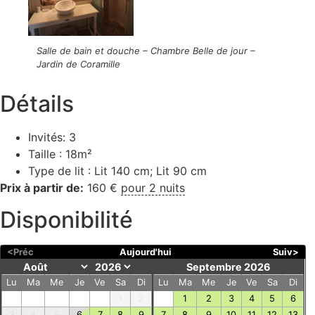
Salle de bain et douche – Chambre Belle de jour –
Jardin de Coramille
Détails
Invités:
3
Taille :
18m²
Type de lit :
Lit 140 cm; Lit 90 cm
Prix à partir de:
160
€
pour 2 nuits
Disponibilité
<Préc
Aujourd'hui
Suiv>
Septembre 2026
Lu
Ma
Me
Je
Ve
Sa
Di
Lu
Ma
Me
Je
Ve
Sa
Di
1
2
1
2
3
4
5
6
3
4
5
6
7
8
9
7
8
9
10
11
12
13